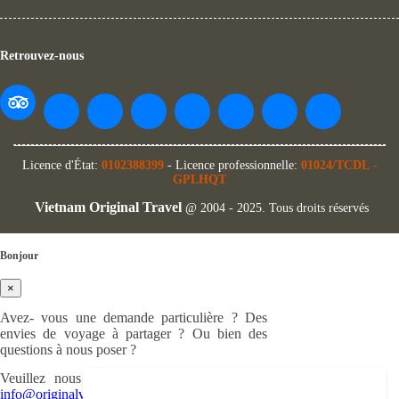
Retrouvez-nous
Licence d'État:
0102388399
- Licence professionnelle:
01024/TCDL
-
GPLHQT
Vietnam Original Travel
@ 2004 - 2025. Tous droits réservés
Bonjour
×
Avez- vous une demande particulière ? Des
envies de voyage à partager ? Ou bien des
questions à nous poser ?
Veuillez nous nous écrire à cette adresse :
info@originalvietnam.com
ou remplir ce