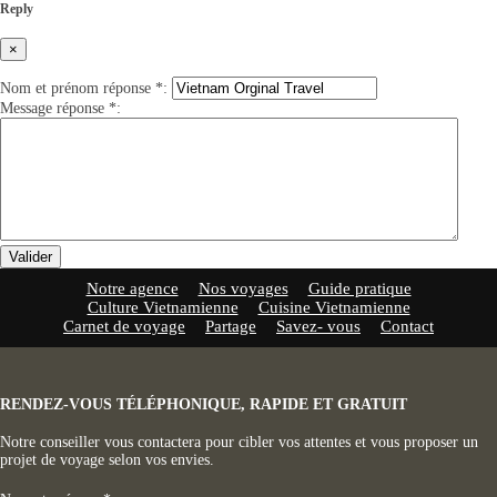
Reply
×
Nom et prénom réponse
*
:
Message réponse
*
:
Valider
Notre agence
Nos voyages
Guide pratique
Culture Vietnamienne
Cuisine Vietnamienne
Carnet de voyage
Partage
Savez- vous
Contact
RENDEZ-VOUS TÉLÉPHONIQUE, RAPIDE ET GRATUIT
Notre conseiller vous contactera pour cibler vos attentes et vous proposer un
projet de voyage selon vos envies.