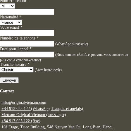
Nom et prénom
*
Nationalité
*
Votre émail
*
Numéro de téléphone
*
(WhatsApp si possible)
Date pour l'appel
*
(Nous sommes réactifs et pouvons vous contacter au
plus vite, à votre convenance)
Tranche horaire
*
(Votre heure locale)
Envoyer
Contact
info@originalvietnam.com
+84 913 025 122 (WhatsApp, français et anglais)
Vietnam Original Vietnam (messenger)
+84 913 025 122 (fixe)
10è Étage, Trico Building, 548 Nguyen Van Cu, Long Bien, Hanoi