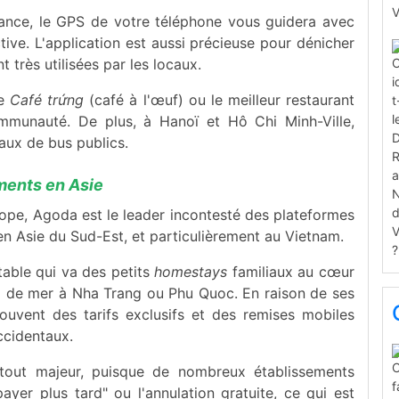
avance, le GPS de votre téléphone vous guidera avec
ive. L'application est aussi précieuse pour dénicher
t très utilisées par les locaux.
le
Café trứng
(café à l'œuf) ou le meilleur restaurant
ommunauté. De plus, à Hanoï et Hô Chi Minh-Ville,
eaux de bus publics.
ments en Asie
ope, Agoda est le leader incontesté des plateformes
en Asie du Sud-Est, et particulièrement au Vietnam.
able qui va des petits
homestays
familiaux au cœur
d de mer à Nha Trang ou Phu Quoc. En raison de ses
uvent des tarifs exclusifs et des remises mobiles
ccidentaux.
 atout majeur, puisque de nombreux établissements
ayer plus tard" ou l'annulation gratuite, ce qui est